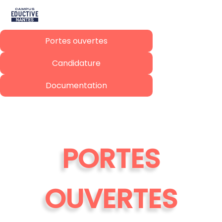
Portes ouvertes
Candidature
Documentation
PORTES
OUVERTES